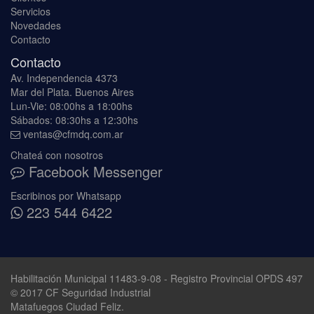
Servicios
Novedades
Contacto
Contacto
Av. Independencia 4373
Mar del Plata. Buenos Aires
Lun-Vie: 08:00hs a 18:00hs
Sábados: 08:30hs a 12:30hs
ventas@cfmdq.com.ar
Chateá con nosotros
Facebook Messenger
Escribinos por Whatsapp
223 544 6422
Habilitación Municipal 11483-9-08 - Registro Provincial OPDS 497
© 2017 CF Seguridad Industrial
Matafuegos Ciudad Feliz.