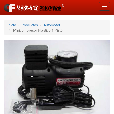
Toggl
navig
Inicio
Productos
Automotor
Minicompresor Plástico 1 Pistón